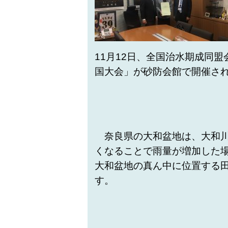
11
月
12
日、全国治水期成同盟
国大会」が砂防会館で開催さ
奈良県の大和盆地は、大和川
くなることで雨量が増加した
大和盆地の真ん中に位置する
す。