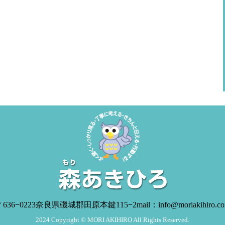
636−0223
奈良県磯城郡田原本鍵115−2
mail：info@moriakihiro.c
2024 Copyright © MORI AKIHIRO All Rights Reserved.