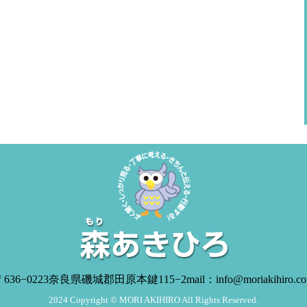
636−0223
奈良県磯城郡田原本鍵115−2
mail：info@moriakihiro.c
2024 Copyright © MORI AKIHIRO All Rights Reserved.