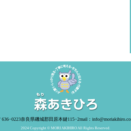
636−0223
奈良県磯城郡田原本鍵115−2
mail：info@moriakihiro.c
2024 Copyright © MORI AKIHIRO All Rights Reserved.