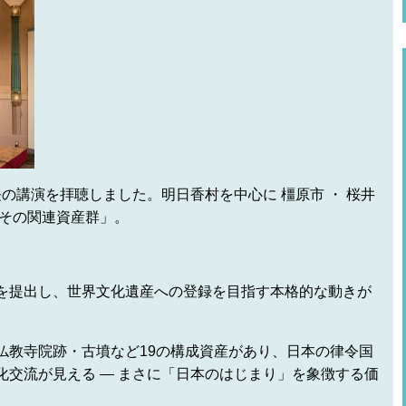
長の講演を拝聴しました。明日香村を中心に 橿原市 ・ 桜井
とその関連資産群」。
を提出し、世界文化遺産への登録を目指す本格的な動きが
仏教寺院跡・古墳など19の構成資産があり、日本の律令国
化交流が見える ― まさに「日本のはじまり」を象徴する価