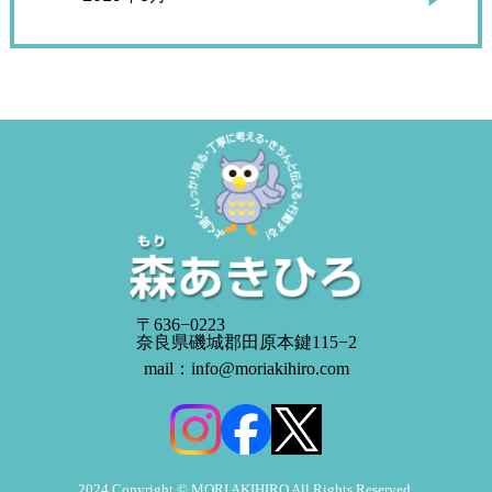
〒636−0223
奈良県磯城郡田原本鍵115−2
mail：info@moriakihiro.com
2024 Copyright © MORI AKIHIRO All Rights Reserved.